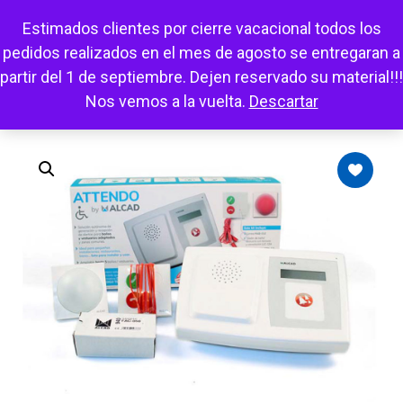
Escuchar
Mi cuenta
Carrito
Favoritos
Estimados clientes por cierre vacacional todos los
pedidos realizados en el mes de agosto se entregaran a
partir del 1 de septiembre. Dejen reservado su material!!!
Nos vemos a la vuelta.
Descartar