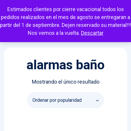
Escuchar
Mi cuenta
Carrito
Favoritos
Estimados clientes por cierre vacacional todos los
pedidos realizados en el mes de agosto se entregaran a
partir del 1 de septiembre. Dejen reservado su material!!!
Nos vemos a la vuelta.
Descartar
alarmas baño
Mostrando el único resultado