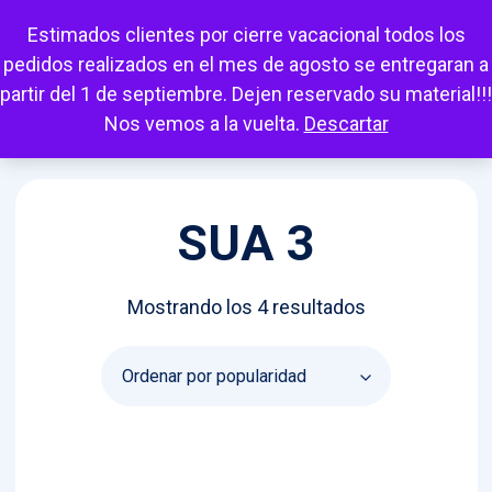
Escuchar
Mi cuenta
Carrito
Favoritos
Estimados clientes por cierre vacacional todos los
pedidos realizados en el mes de agosto se entregaran a
partir del 1 de septiembre. Dejen reservado su material!!!
Nos vemos a la vuelta.
Descartar
SUA 3
Ordenado
Mostrando los 4 resultados
por
popularidad