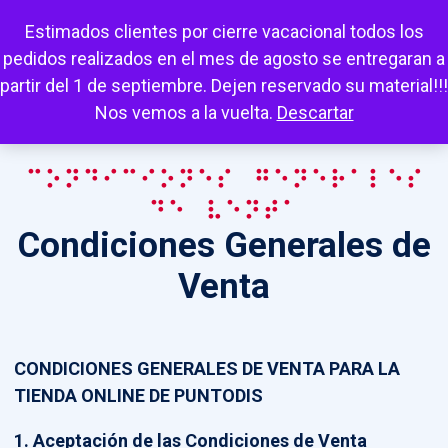
Escuchar
Mi cuenta
Carrito
Favoritos
Estimados clientes por cierre vacacional todos los
pedidos realizados en el mes de agosto se entregaran a
partir del 1 de septiembre. Dejen reservado su material!!!
Nos vemos a la vuelta.
Descartar
Condiciones Generales
de Venta
Condiciones Generales de
Venta
CONDICIONES GENERALES DE VENTA PARA LA
TIENDA ONLINE DE PUNTODIS
1. Aceptación de las Condiciones de Venta