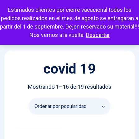
Escuchar
Mi cuenta
Carrito
Favoritos
Estimados clientes por cierre vacacional todos los
pedidos realizados en el mes de agosto se entregaran a
partir del 1 de septiembre. Dejen reservado su material!!!
Nos vemos a la vuelta.
Descartar
covid 19
Ordenado
Mostrando 1–16 de 19 resultados
por
popularida