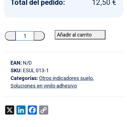
Total del pedido:
12,50 €
Vinilo
Añadir al carrito
adhesivo-
prohibido
sentarse
EAN:
N/D
cantidad
SKU:
ESUL 013-1
Categorías:
Otros indicadores suelo
,
Soluciones en vinilo adhesivo
X
LinkedIn
Facebook
Copy
Link