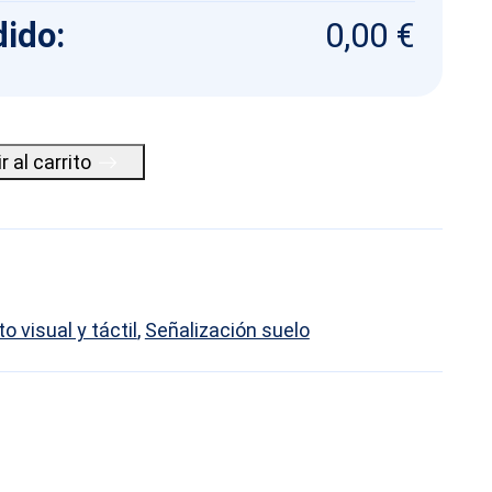
dido:
0,00 €
r al carrito
 visual y táctil
,
Señalización suelo
book
py
nk