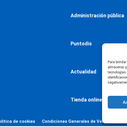
Administración pública
Puntodis
Para brindar
almacenar y/
Actualidad
tecnologías
identificaci
negativament
Tienda online
A
olítica de cookies
Condiciones Generales de Venta
Decla