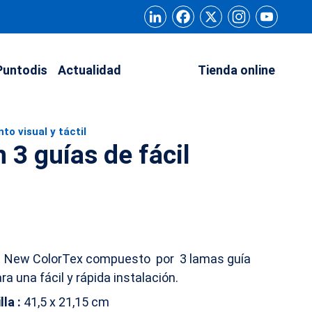
LinkedIn
Facebook
X
Instagram
YouT
Escuchar
Puntodis
Actualidad
Contacto
Tienda online
to visual y táctil
n 3 guías de fácil
n New ColorTex compuesto por 3 lamas guía
ra una fácil y rápida instalación.
la :
41,5 x 21,15 cm