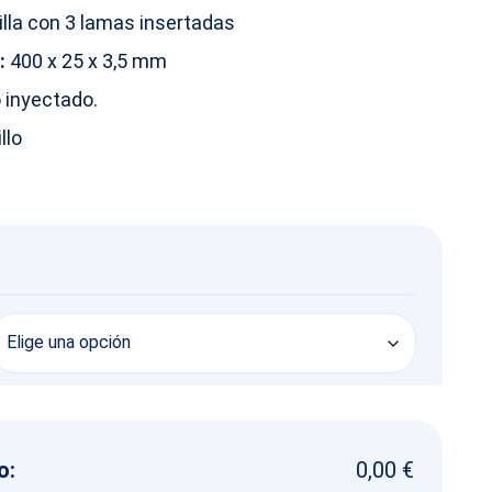
lla con 3 lamas insertadas
:
400 x 25 x 3,5 mm
 inyectado.
llo
o:
0,00 €