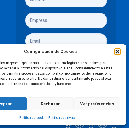
Configuración de Cookies
 las mejores experiencias, utilizamos tecnologías como cookies para
o acceder a información del dispositivo. Dar su consentimiento a estas
 nos permitirá procesar datos como el comportamiento de navegación o
ones únicas en este sitio. No dar o retirar el consentimiento puede afectar
He leído y acepto las
políticas de
e a determinadas características y funciones.
privacidad
Enviar
ceptar
Rechazar
Ver preferencias
Política de cookies
Política de privacidad
LinkedIn
Facebook
X
Instagra
You
ración de accesibilidad