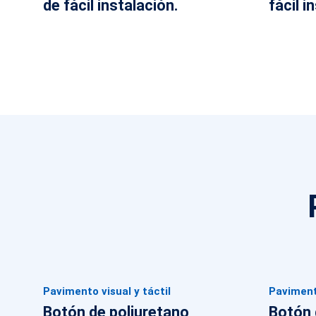
de fácil instalación.
fácil i
Pavimento visual y táctil
Pavimento
Botón de poliuretano
Botón 