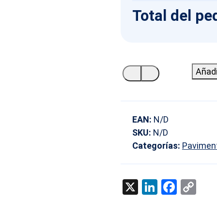
Total del pe
Plantilla
Añadi
con
3
guías
EAN:
N/D
de
SKU:
N/D
fácil
Categorías:
Pavimento
instalación.
cantidad
X
LinkedIn
Face
Co
Li