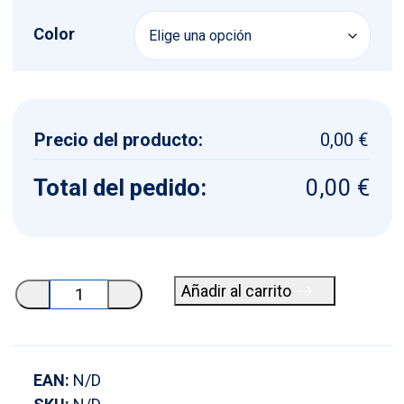
Color
Precio del producto:
0,00 €
Total del pedido:
0,00 €
Plantilla
Añadir al carrito
con
33
botones
EAN:
N/D
de