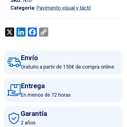
SKU:
N/D
fácil
Categoría:
Pavimento visual y táctil
instalación
color
gris
X
LinkedIn
Facebook
Copy
cantidad
Link
Envío
Gratuito a partir de 150€ de compra online
Entrega
En menos de 72 horas
Garantía
2 años