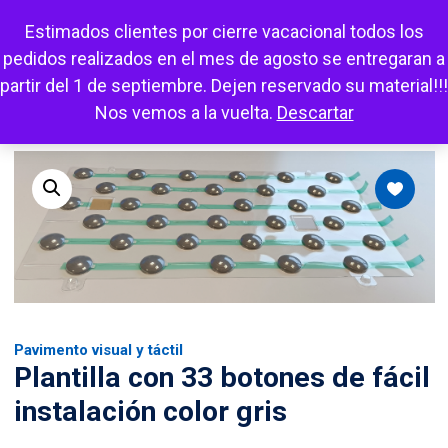
Escuchar
Mi cuenta
Carrito
Favoritos
Estimados clientes por cierre vacacional todos los
pedidos realizados en el mes de agosto se entregaran a
partir del 1 de septiembre. Dejen reservado su material!!!
Nos vemos a la vuelta.
Descartar
Pavimento visual y táctil
Plantilla con 33 botones de fácil
instalación color gris