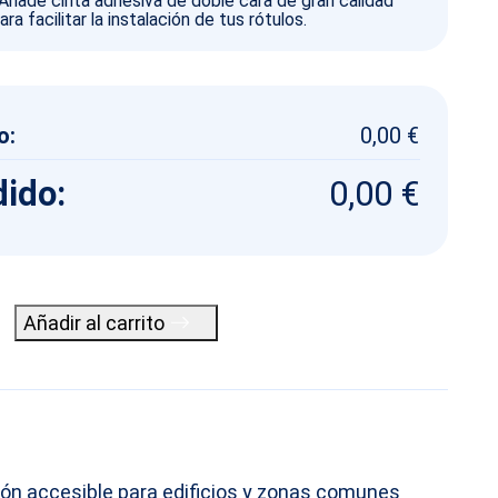
Añade cinta adhesiva de doble cara de gran calidad
ara facilitar la instalación de tus rótulos.
o:
0,00 €
dido:
0,00 €
Añadir al carrito
ión accesible para edificios y zonas comunes