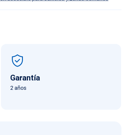
book
py
nk
Garantía
2 años