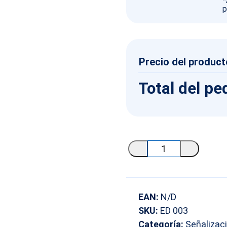
*
p
Precio del product
Total del pe
Placa
edificación
Bicicletas
cantidad
EAN:
N/D
SKU:
ED 003
Categoría:
Señalizac