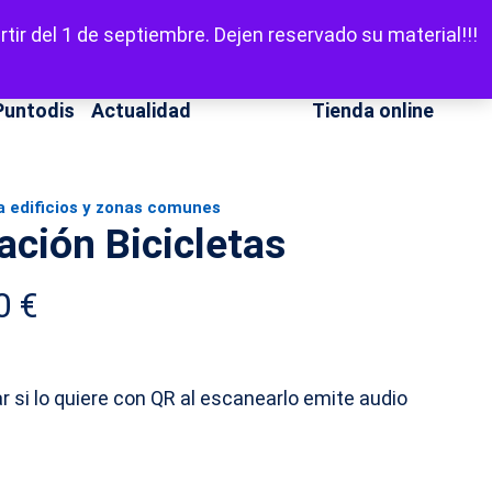
LinkedIn
Facebook
X
Instagram
YouT
Escuchar
tir del 1 de septiembre. Dejen reservado su material!!!
Puntodis
Actualidad
Contacto
Tienda online
a edificios y zonas comunes
ación Bicicletas
Price
00
€
range:
19,00 €
r si lo quiere con QR al escanearlo emite audio
through