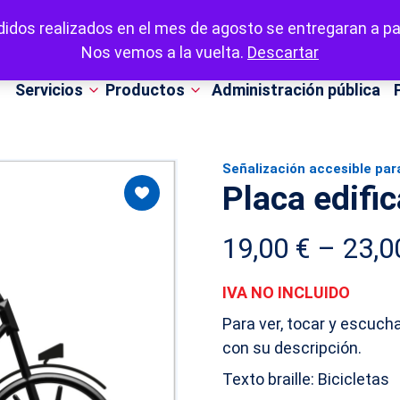
idos realizados en el mes de agosto se entregaran a par
Nos vemos a la vuelta.
Descartar
Servicios
Productos
Administración pública
Señalización accesible par
Placa edific
19,00
€
–
23,
IVA NO INCLUIDO
Para ver, tocar y escucha
con su descripción.
Texto braille: Bicicletas