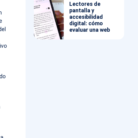
Lectores de
pantalla y
n
accesibilidad
e
digital: cómo
del
evaluar una web
ivo
ado
s
 a