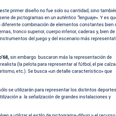
ste primer diseño no fue solo su cantidad, sino tambié
 serie de pictogramas en un
auténtico “lenguaje
«. Y es qu
a diferente combinación de elementos constantes bien 
nas, tronco superior, cuerpo inferior, caderas y, bien de
instrumentos del juego y del escenario más representat
’68,
sin embargo buscaron más la representación de
realista (la pelota para representar al fútbol, el pie calz
letismo, etc.). Se busca «un detalle característico» que
sólo se utilizarán para representar los distintos deporte
tilización a la señalización
de grandes instalaciones y
elven
a utilizar el estilo de pictograma-
dibujo
y el recurso