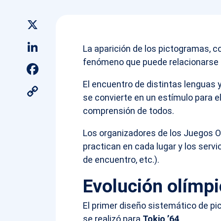
X
LinkedIn
La aparición de los pictogramas, c
fenómeno que puede relacionarse c
Facebook
El encuentro de distintas lenguas 
Copy
se convierte en un estímulo para e
Link
comprensión de todos.
Los organizadores de los Juegos Ol
practican en cada lugar y los servi
de encuentro, etc.).
Evolución olímpi
El primer diseño sistemático de pi
se realizó para
Tokio ’64,