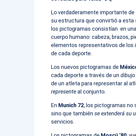
Lo verdaderamente importante de e
su estructura que convirtió a esta
los pictogramas consistían en un
cuerpo humano: cabeza, brazos, pier
elementos representativos de los 
de cada deporte.
Los nuevos pictogramas de
México
cada deporte a través de un
dibujo
de un atleta para representar al at
represente
al conjunto.
En
Munich 72
, los pictogramas no 
sino que también
se extenderá su u
servicios.
Los pictogramas de
Moscú ’80
,
vu