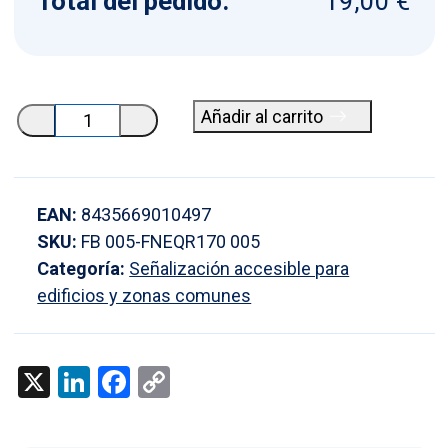
Total del pedido:
19,00 €
Placa
Añadir al carrito
Acceso
con
rampa
EAN:
8435669010497
en
SKU:
FB 005-FNEQR170 005
aluminio
Categoría:
Señalización accesible para
cantidad
edificios y zonas comunes
X
LinkedIn
Facebook
Copy
Link