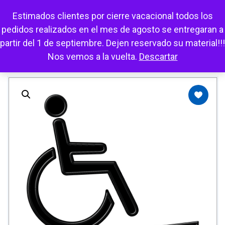
Escuchar
Mi cuenta
Carrito
Favoritos
Estimados clientes por cierre vacacional todos los
pedidos realizados en el mes de agosto se entregaran a
partir del 1 de septiembre. Dejen reservado su material!!!
Nos vemos a la vuelta.
Descartar