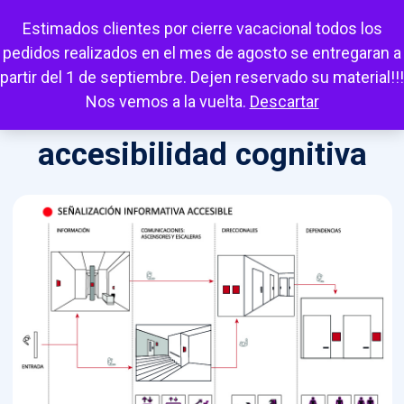
Escuchar
Mi cuenta
Carrito
Favoritos
Estimados clientes por cierre vacacional todos los
pedidos realizados en el mes de agosto se entregaran a
partir del 1 de septiembre. Dejen reservado su material!!!
Nos vemos a la vuelta.
Descartar
accesibilidad cognitiva