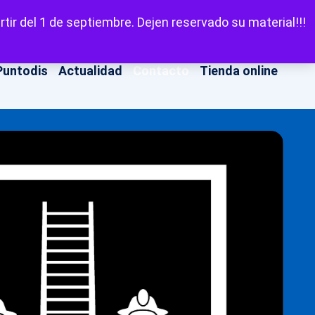
LinkedIn
Facebook
X
Instagram
YouT
Escuchar
tir del 1 de septiembre. Dejen reservado su material!!!
Puntodis
Actualidad
Contacto
Tienda online