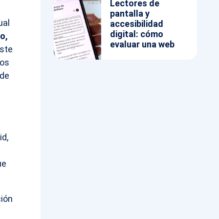
Lectores de
pantalla y
ual
accesibilidad
digital: cómo
o,
evaluar una web
ste
dos
 de
d,
ue
ción