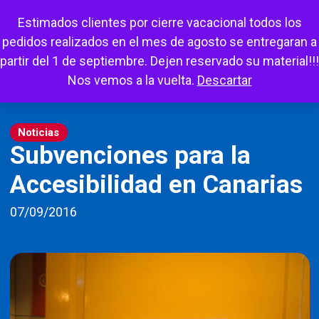
Escuchar
Mi cuenta
Carrito
Favoritos
Estimados clientes por cierre vacacional todos los
pedidos realizados en el mes de agosto se entregaran a
partir del 1 de septiembre. Dejen reservado su material!!!
Nos vemos a la vuelta.
Descartar
Noticias
Subvenciones para la
Accesibilidad en Canarias
07/09/2016