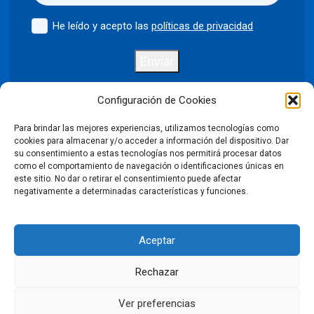
He leído y acepto las
políticas de privacidad
Enviar
Configuración de Cookies
Para brindar las mejores experiencias, utilizamos tecnologías como
Política de privacidad
Aviso legal
cookies para almacenar y/o acceder a información del dispositivo. Dar
su consentimiento a estas tecnologías nos permitirá procesar datos
como el comportamiento de navegación o identificaciones únicas en
Política de cookies
este sitio. No dar o retirar el consentimiento puede afectar
negativamente a determinadas características y funciones.
Condiciones Generales de Venta
Aceptar
Declaración de accesibilidad
Rechazar
©2026 Puntodis. Todos los derechos reservados. Prohibida la
reproducción total o parcial de las imágenes sin autorización.
Ver preferencias