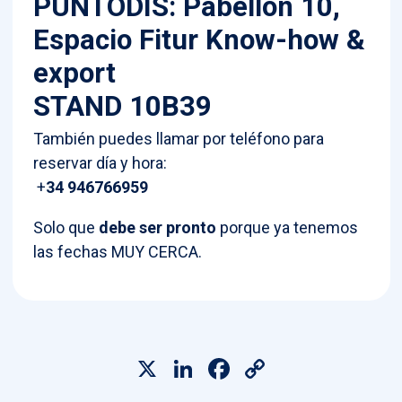
PUNTODIS: Pabellón 10,
Espacio Fitur Know-how &
export
STAND 10B39
También puedes llamar por teléfono para
reservar día y hora:
+
34 946766959
Solo que
debe ser pronto
porque ya tenemos
las fechas MUY CERCA.
X
LinkedIn
Facebook
Copy
Link