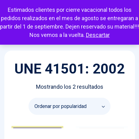
Escuchar
Mi cuenta
Carrito
Favoritos
Estimados clientes por cierre vacacional todos los
pedidos realizados en el mes de agosto se entregaran a
partir del 1 de septiembre. Dejen reservado su material!!!
Nos vemos a la vuelta.
Descartar
UNE 41501: 2002
Ordenado
Mostrando los 2 resultados
por
popularidad