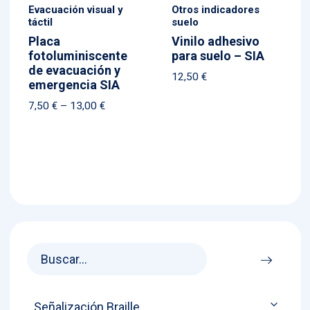
Evacuación visual y
Otros indicadores
táctil
suelo
Placa
Vinilo adhesivo
fotoluminiscente
para suelo – SIA
de evacuación y
12,50
€
emergencia SIA
Price
7,50
€
–
13,00
€
range:
7,50 €
through
13,00 €
Señalización Braille