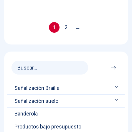
19,00 €
through
through
23,00 €
23,00 €
1
2
→
Señalización Braille
Señalización suelo
Banderola
Productos bajo presupuesto