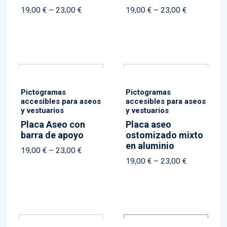
Price
Price
19,00
€
–
23,00
€
19,00
€
–
23,00
€
range:
range:
19,00 €
19,00 €
through
through
23,00 €
23,00 €
Pictogramas
Pictogramas
accesibles para aseos
accesibles para aseos
y vestuarios
y vestuarios
Placa Aseo con
Placa aseo
barra de apoyo
ostomizado mixto
en aluminio
Price
19,00
€
–
23,00
€
Price
19,00
€
–
23,00
€
range:
range:
19,00 €
19,00 €
through
through
23,00 €
23,00 €