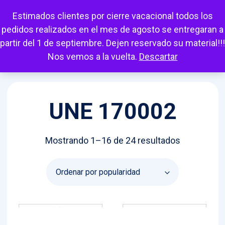
Escuchar
Mi cuenta
Carrito
Favoritos
Estimados clientes por cierre vacacional todos los
pedidos realizados en el mes de agosto se entregaran a
partir del 1 de septiembre. Dejen reservado su material!!!
Nos vemos a la vuelta.
Descartar
UNE 170002
Ordenado
Mostrando 1–16 de 24 resultados
por
popularida