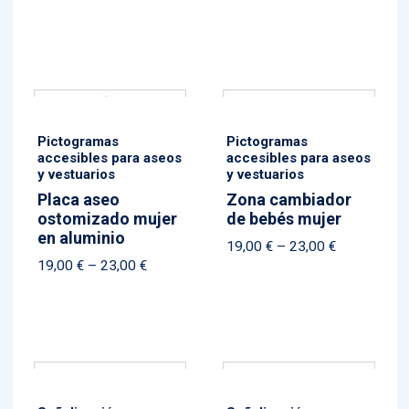
range:
range:
19,00 €
19,00 €
through
through
23,00 €
23,00 €
Pictogramas
Pictogramas
accesibles para aseos
accesibles para aseos
y vestuarios
y vestuarios
Placa aseo
Zona cambiador
ostomizado mujer
de bebés mujer
en aluminio
Price
19,00
€
–
23,00
€
Price
19,00
€
–
23,00
€
range:
range:
19,00 €
19,00 €
through
through
23,00 €
23,00 €