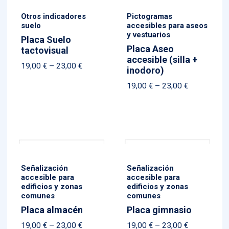
Otros indicadores
Pictogramas
suelo
accesibles para aseos
y vestuarios
Placa Suelo
Placa Aseo
tactovisual
accesible (silla +
Price
19,00
€
–
23,00
€
inodoro)
range:
Price
19,00
€
–
23,00
€
19,00 €
range:
through
19,00 €
23,00 €
through
23,00 €
Señalización
Señalización
accesible para
accesible para
edificios y zonas
edificios y zonas
comunes
comunes
Placa almacén
Placa gimnasio
Price
Price
19,00
€
–
23,00
€
19,00
€
–
23,00
€