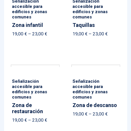
Señalización
Señalización
accesible para
accesible para
edificios y zonas
edificios y zonas
comunes
comunes
Zona infantil
Taquillas
Price
Price
19,00
€
–
23,00
€
19,00
€
–
23,00
€
range:
range:
19,00 €
19,00 €
through
through
23,00 €
23,00 €
Señalización
Señalización
accesible para
accesible para
edificios y zonas
edificios y zonas
comunes
comunes
Zona de
Zona de descanso
restauración
Price
19,00
€
–
23,00
€
Price
19,00
€
–
23,00
€
range:
range:
19,00 €