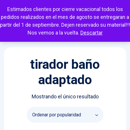
Escuchar
Mi cuenta
Carrito
Favoritos
Estimados clientes por cierre vacacional todos los
pedidos realizados en el mes de agosto se entregaran a
partir del 1 de septiembre. Dejen reservado su material!!!
Nos vemos a la vuelta.
Descartar
tirador baño
adaptado
Mostrando el único resultado