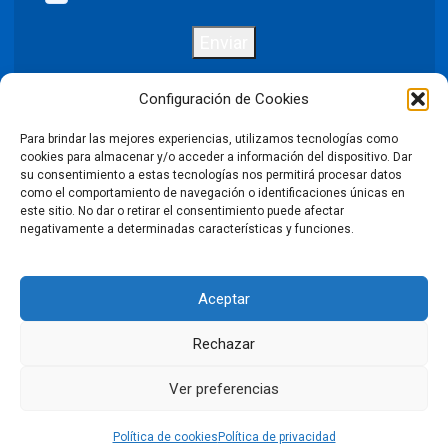
Enviar
Configuración de Cookies
Para brindar las mejores experiencias, utilizamos tecnologías como
Política de privacidad
Aviso legal
cookies para almacenar y/o acceder a información del dispositivo. Dar
su consentimiento a estas tecnologías nos permitirá procesar datos
como el comportamiento de navegación o identificaciones únicas en
Política de cookies
este sitio. No dar o retirar el consentimiento puede afectar
negativamente a determinadas características y funciones.
Condiciones Generales de Venta
Aceptar
Declaración de accesibilidad
Rechazar
©2026 Puntodis. Todos los derechos reservados. Prohibida la
reproducción total o parcial de las imágenes sin autorización.
Ver preferencias
LinkedIn
Facebook
X
Instagram
YouTube
Política de cookies
Política de privacidad