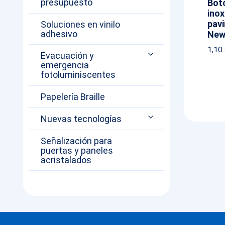
presupuesto
Bot
inox
pavi
Soluciones en vinilo
adhesivo
New
1,10
Evacuación y
emergencia
fotoluminiscentes
Papelería Braille
Nuevas tecnologías
Señalización para
puertas y paneles
acristalados