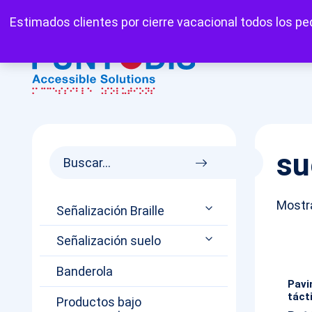
Mi cuenta
Carrito
Favoritos
Estimados clientes por cierre vacacional todos los ped
su
Mostr
Señalización Braille
Señalización suelo
Banderola
Pavi
tácti
Productos bajo