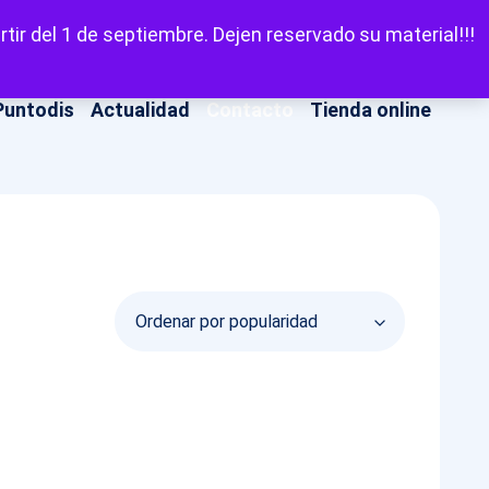
LinkedIn
Facebook
X
Instagram
YouT
Escuchar
tir del 1 de septiembre. Dejen reservado su material!!!
Puntodis
Actualidad
Contacto
Tienda online