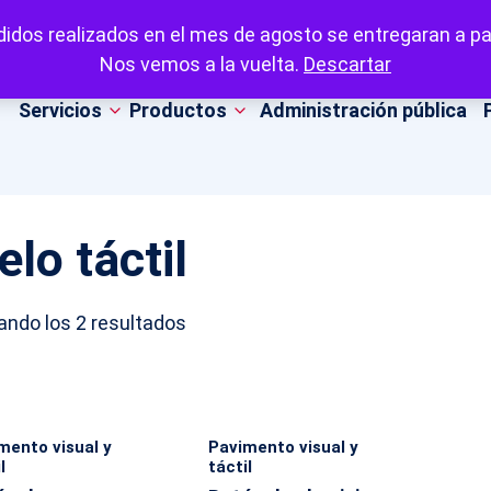
idos realizados en el mes de agosto se entregaran a par
Nos vemos a la vuelta.
Descartar
Servicios
Productos
Administración pública
elo táctil
Ordenado
ando los 2 resultados
por
popularidad
mento visual y
Pavimento visual y
l
táctil