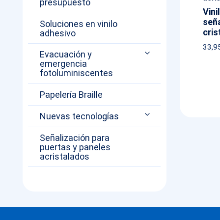
presupuesto
Vini
seña
Soluciones en vinilo
cris
adhesivo
33,9
Evacuación y
emergencia
fotoluminiscentes
Papelería Braille
Nuevas tecnologías
Señalización para
puertas y paneles
acristalados