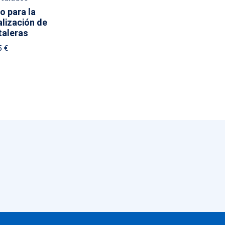
lo para la
lización de
taleras
5
€