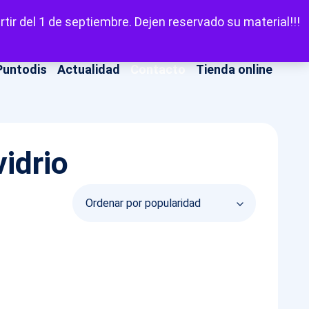
LinkedIn
Facebook
X
Instagram
YouT
Escuchar
tir del 1 de septiembre. Dejen reservado su material!!!
Puntodis
Actualidad
Contacto
Tienda online
idrio