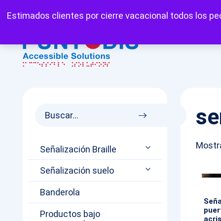
Mi cuenta
Carrito
Favoritos
Estimados clientes por cierre vacacional todos los ped
se
Mostra
Señalización Braille
Señalización suelo
Banderola
Seña
puer
Productos bajo
acri