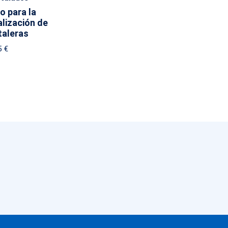
lo para la
lización de
taleras
5
€