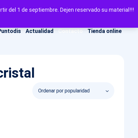
LinkedIn
Facebook
X
Instagram
YouT
Escuchar
tir del 1 de septiembre. Dejen reservado su material!!!
Puntodis
Actualidad
Contacto
Tienda online
ristal