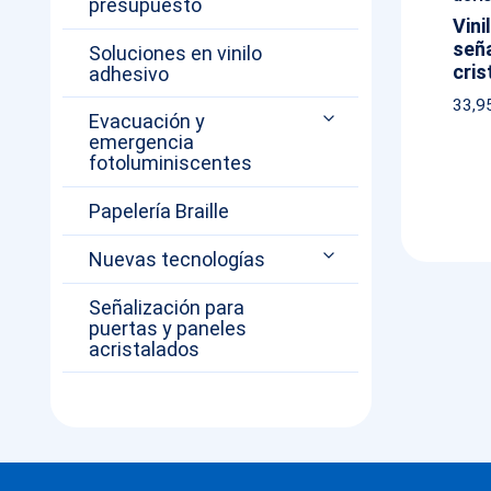
presupuesto
Vini
seña
Soluciones en vinilo
cris
adhesivo
33,9
Evacuación y
emergencia
fotoluminiscentes
Papelería Braille
Nuevas tecnologías
Señalización para
puertas y paneles
acristalados