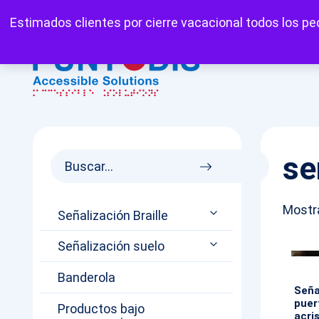
Mi cuenta
Carrito
Favoritos
Estimados clientes por cierre vacacional todos los ped
se
Mostra
Señalización Braille
Señalización suelo
Banderola
Seña
puer
Productos bajo
acri