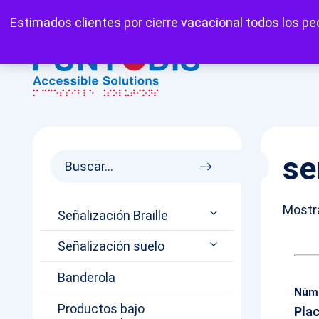
Mi cuenta
Carrito
Favoritos
Estimados clientes por cierre vacacional todos los ped
se
Mostra
Señalización Braille
Señalización suelo
Banderola
Núme
Productos bajo
Plac