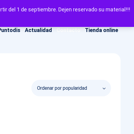
LinkedIn
Facebook
X
Instagram
YouT
Escuchar
tir del 1 de septiembre. Dejen reservado su material!!!
Puntodis
Actualidad
Contacto
Tienda online