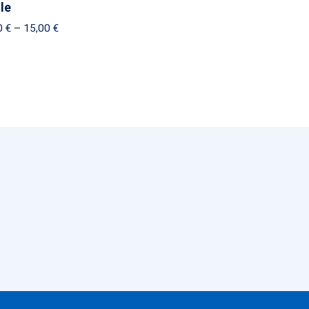
lle
Price
0
€
–
15,00
€
range:
14,00 €
through
15,00 €