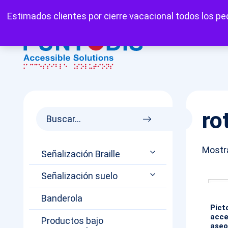
Mi cuenta
Carrito
Favoritos
Estimados clientes por cierre vacacional todos los ped
ro
Mostra
Señalización Braille
Señalización suelo
Banderola
Pict
acce
Productos bajo
aseo