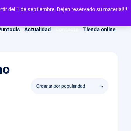
LinkedIn
Facebook
X
Instagram
YouT
Escuchar
tir del 1 de septiembre. Dejen reservado su material!!!
Puntodis
Actualidad
Contacto
Tienda online
no