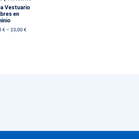
ca Vestuario
bres en
inio
Price
0
€
–
23,00
€
range:
19,00 €
through
23,00 €