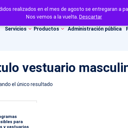
idos realizados en el mes de agosto se entregaran a par
Nos vemos a la vuelta.
Descartar
Servicios
Productos
Administración pública
tulo vestuario masculi
ndo el único resultado
ogramas
sibles para
s y vestuarios