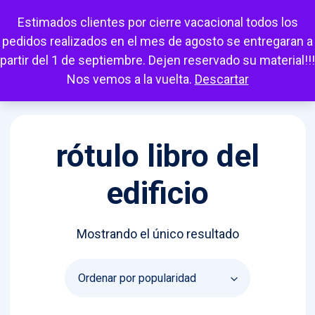
Escuchar
Mi cuenta
Carrito
Favoritos
Estimados clientes por cierre vacacional todos los
pedidos realizados en el mes de agosto se entregaran a
partir del 1 de septiembre. Dejen reservado su material!!!
Nos vemos a la vuelta.
Descartar
rótulo libro del
edificio
Mostrando el único resultado