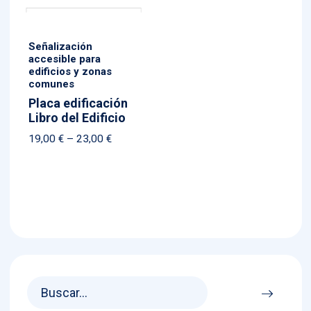
Señalización
accesible para
edificios y zonas
comunes
Placa edificación
Libro del Edificio
Price
19,00
€
–
23,00
€
range:
19,00 €
through
23,00 €