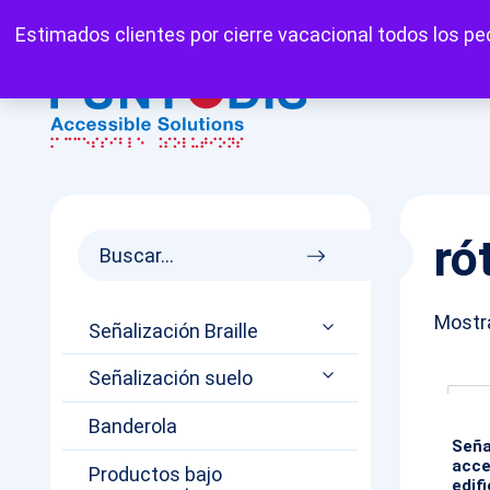
Mi cuenta
Carrito
Favoritos
Estimados clientes por cierre vacacional todos los ped
ró
Mostra
Señalización Braille
Señalización suelo
Banderola
Seña
acce
Productos bajo
edif