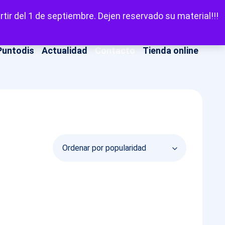
LinkedIn
Facebook
X
Instagram
YouT
Escuchar
tir del 1 de septiembre. Dejen reservado su material!!!
Puntodis
Actualidad
Contacto
Tienda online