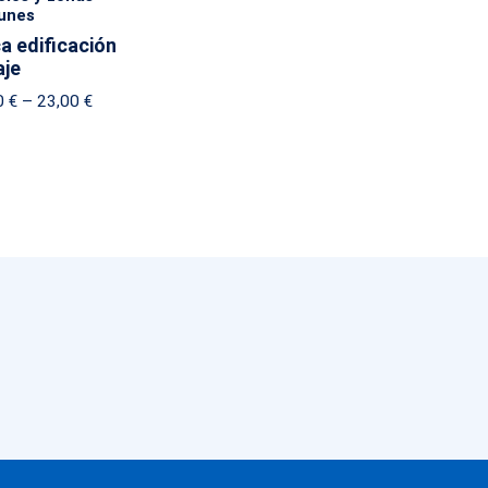
unes
a edificación
aje
Price
0
€
–
23,00
€
range:
19,00 €
through
23,00 €