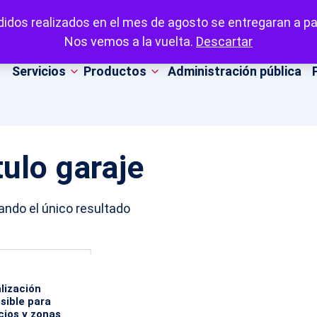
idos realizados en el mes de agosto se entregaran a par
Nos vemos a la vuelta.
Descartar
Servicios
Productos
Administración pública
tulo garaje
ndo el único resultado
lización
sible para
icios y zonas