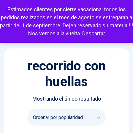
Escuchar
Mi cuenta
Carrito
Favoritos
Estimados clientes por cierre vacacional todos los
pedidos realizados en el mes de agosto se entregaran a
partir del 1 de septiembre. Dejen reservado su material!!!
Nos vemos a la vuelta.
Descartar
recorrido con
huellas
Mostrando el único resultado