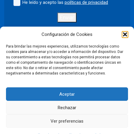
He leído y acepto las
políticas de privacidad
Enviar
Configuración de Cookies
Para brindar las mejores experiencias, utilizamos tecnologías como
Política de privacidad
Aviso legal
cookies para almacenar y/o acceder a información del dispositivo. Dar
su consentimiento a estas tecnologías nos permitirá procesar datos
como el comportamiento de navegación o identificaciones únicas en
Política de cookies
este sitio. No dar o retirar el consentimiento puede afectar
negativamente a determinadas características y funciones.
Condiciones Generales de Venta
Aceptar
Declaración de accesibilidad
Rechazar
©2026 Puntodis. Todos los derechos reservados. Prohibida la
reproducción total o parcial de las imágenes sin autorización.
Ver preferencias
LinkedIn
Facebook
X
Instagram
YouTube