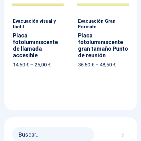
Evacuación visual y
Evacuación Gran
táctil
Formato
Placa
Placa
fotoluminiscente
fotoluminiscente
de llamada
gran tamaño Punto
accesible
de reunión
Price
Price
14,50
€
–
25,00
€
36,50
€
–
48,50
€
range:
range:
14,50 €
36,50 €
through
through
25,00 €
48,50 €