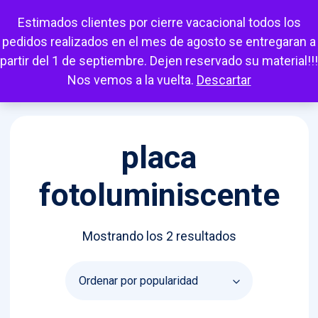
Escuchar
Mi cuenta
Carrito
Favoritos
Estimados clientes por cierre vacacional todos los
pedidos realizados en el mes de agosto se entregaran a
partir del 1 de septiembre. Dejen reservado su material!!!
Nos vemos a la vuelta.
Descartar
placa
fotoluminiscente
Ordenado
Mostrando los 2 resultados
por
popularidad