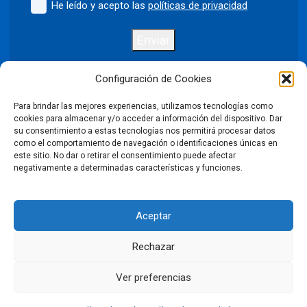
He leído y acepto las
políticas de privacidad
Enviar
Configuración de Cookies
Para brindar las mejores experiencias, utilizamos tecnologías como
Política de privacidad
Aviso legal
cookies para almacenar y/o acceder a información del dispositivo. Dar
su consentimiento a estas tecnologías nos permitirá procesar datos
como el comportamiento de navegación o identificaciones únicas en
Política de cookies
este sitio. No dar o retirar el consentimiento puede afectar
negativamente a determinadas características y funciones.
Condiciones Generales de Venta
Aceptar
Declaración de accesibilidad
Rechazar
©2026 Puntodis. Todos los derechos reservados. Prohibida la
reproducción total o parcial de las imágenes sin autorización.
Ver preferencias
LinkedIn
Facebook
X
Instagram
YouTube