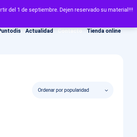
LinkedIn
Facebook
X
Instagram
YouT
Escuchar
tir del 1 de septiembre. Dejen reservado su material!!!
Puntodis
Actualidad
Contacto
Tienda online