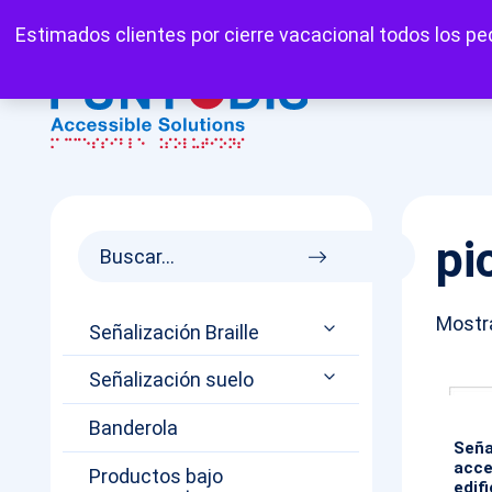
Mi cuenta
Carrito
Favoritos
Estimados clientes por cierre vacacional todos los ped
pi
Mostra
Señalización Braille
Señalización suelo
Banderola
Seña
acce
Productos bajo
edif