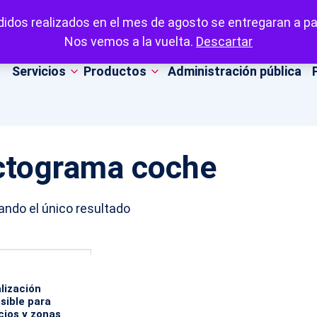
idos realizados en el mes de agosto se entregaran a par
Nos vemos a la vuelta.
Descartar
Servicios
Productos
Administración pública
ctograma coche
ndo el único resultado
lización
sible para
icios y zonas