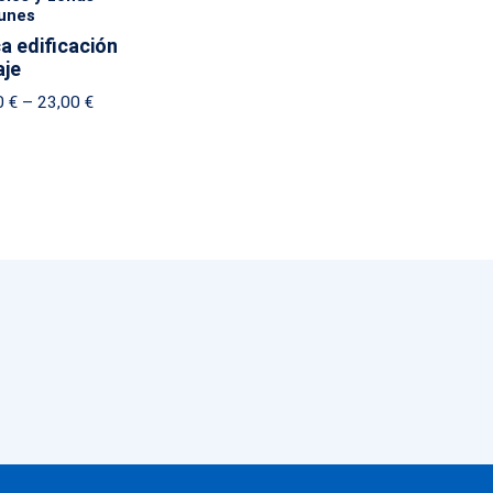
unes
a edificación
aje
Price
0
€
–
23,00
€
range:
19,00 €
through
23,00 €