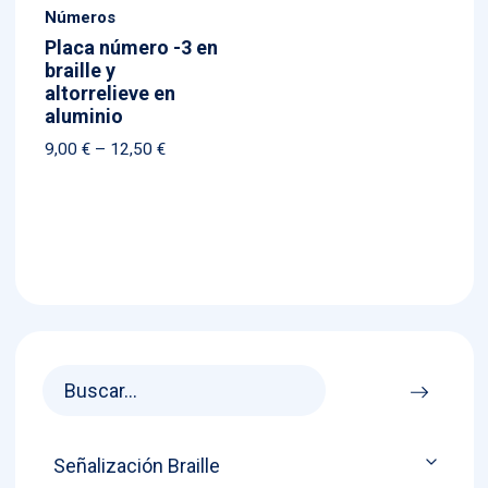
Números
Placa número -3 en
braille y
altorrelieve en
aluminio
Price
9,00
€
–
12,50
€
range:
9,00 €
through
12,50 €
Señalización Braille