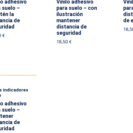
lo adhesivo
Vinilo adhesivo
Vini
 suelo –
para suelo – con
par
tén la
ilustración
dist
ancia de
mantener
de 
uridad
distancia de
18,
seguridad
0
€
18,50
€
s indicadores
o
lo adhesivo
 suelo –
tener
ancia de
uridad