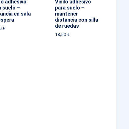
lo adhesivo
Vinilo adhesivo
a suelo –
para suelo –
ancia en sala
mantener
espera
distancia con silla
de ruedas
50
€
18,50
€