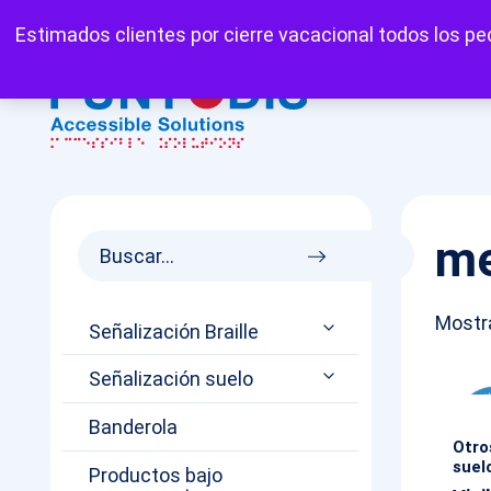
Mi cuenta
Carrito
Favoritos
Estimados clientes por cierre vacacional todos los ped
me
Mostr
Señalización Braille
Señalización suelo
Banderola
Otro
suel
Productos bajo