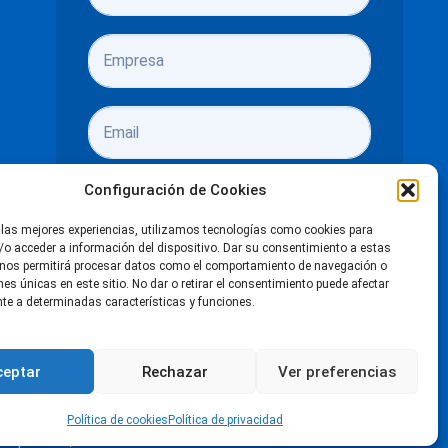
Configuración de Cookies
 las mejores experiencias, utilizamos tecnologías como cookies para
o acceder a información del dispositivo. Dar su consentimiento a estas
He leído y acepto las
políticas de
 nos permitirá procesar datos como el comportamiento de navegación o
ones únicas en este sitio. No dar o retirar el consentimiento puede afectar
privacidad
e a determinadas características y funciones.
Enviar
ceptar
Rechazar
Ver preferencias
n de accesibilidad
LinkedIn
Facebook
X
Instagra
You
Política de cookies
Política de privacidad