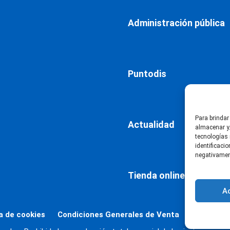
Administración pública
Puntodis
Para brindar
Actualidad
almacenar y/
tecnologías
identificaci
negativament
Tienda online
A
ca de cookies
Condiciones Generales de Venta
Declaració