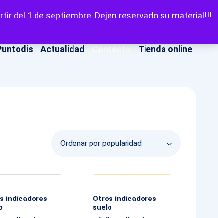
LinkedIn
Facebook
X
Instagram
YouT
Escuchar
tir del 1 de septiembre. Dejen reservado su material!!!
Puntodis
Actualidad
Contacto
Tienda online
s indicadores
Otros indicadores
o
suelo