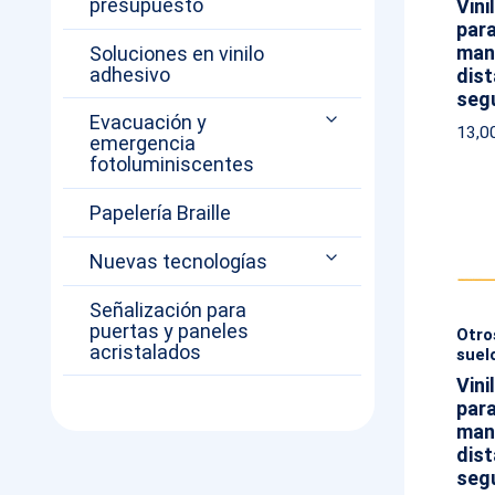
presupuesto
Vini
para
man
Soluciones en vinilo
adhesivo
dist
seg
Evacuación y
13,0
emergencia
fotoluminiscentes
Papelería Braille
Nuevas tecnologías
Señalización para
puertas y paneles
Otro
acristalados
suel
Vini
para
man
dist
seg