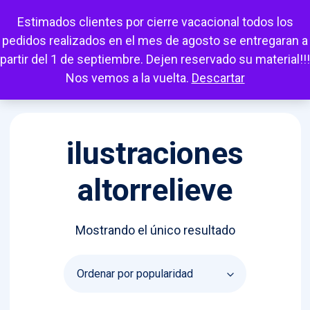
Escuchar
Mi cuenta
Carrito
Favoritos
Estimados clientes por cierre vacacional todos los
pedidos realizados en el mes de agosto se entregaran a
partir del 1 de septiembre. Dejen reservado su material!!!
Nos vemos a la vuelta.
Descartar
ilustraciones
altorrelieve
Mostrando el único resultado