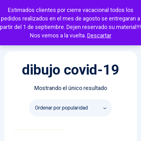
Escuchar
Mi cuenta
Carrito
Favoritos
Estimados clientes por cierre vacacional todos los
pedidos realizados en el mes de agosto se entregaran a
partir del 1 de septiembre. Dejen reservado su material!!!
Nos vemos a la vuelta.
Descartar
dibujo covid-19
Mostrando el único resultado