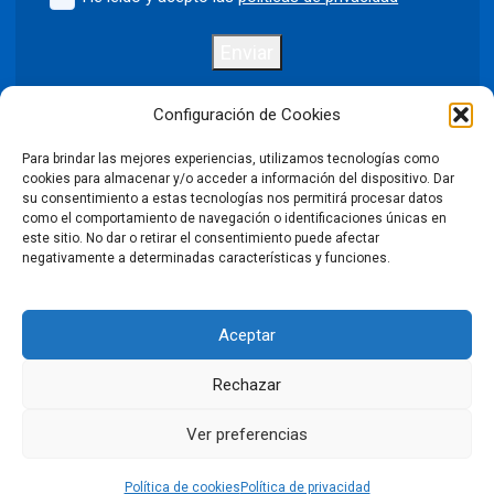
Enviar
Configuración de Cookies
Para brindar las mejores experiencias, utilizamos tecnologías como
Política de privacidad
Aviso legal
cookies para almacenar y/o acceder a información del dispositivo. Dar
su consentimiento a estas tecnologías nos permitirá procesar datos
como el comportamiento de navegación o identificaciones únicas en
Política de cookies
este sitio. No dar o retirar el consentimiento puede afectar
negativamente a determinadas características y funciones.
Condiciones Generales de Venta
Aceptar
Declaración de accesibilidad
Rechazar
©2026 Puntodis. Todos los derechos reservados. Prohibida la
reproducción total o parcial de las imágenes sin autorización.
Ver preferencias
LinkedIn
Facebook
X
Instagram
YouTube
Política de cookies
Política de privacidad