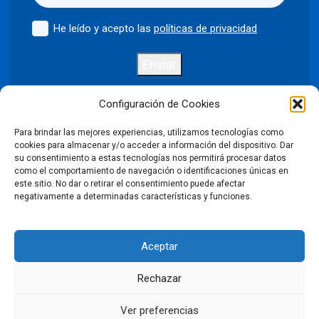
He leído y acepto las
políticas de privacidad
Enviar
Configuración de Cookies
Para brindar las mejores experiencias, utilizamos tecnologías como
Política de privacidad
Aviso legal
cookies para almacenar y/o acceder a información del dispositivo. Dar
su consentimiento a estas tecnologías nos permitirá procesar datos
como el comportamiento de navegación o identificaciones únicas en
Política de cookies
este sitio. No dar o retirar el consentimiento puede afectar
negativamente a determinadas características y funciones.
Condiciones Generales de Venta
Aceptar
Declaración de accesibilidad
Rechazar
©2026 Puntodis. Todos los derechos reservados. Prohibida la
reproducción total o parcial de las imágenes sin autorización.
Ver preferencias