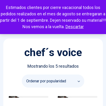
Escuchar
Mi cuenta
Carrito
Favoritos
Estimados clientes por cierre vacacional todos los
pedidos realizados en el mes de agosto se entregaran a
partir del 1 de septiembre. Dejen reservado su material!!!
Nos vemos a la vuelta.
Descartar
chef´s voice
Ordenado
Mostrando los 5 resultados
por
popularidad