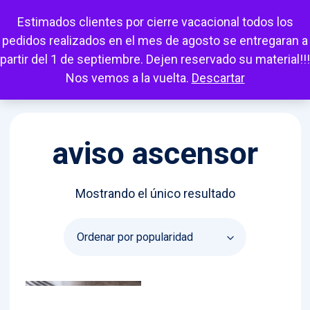
Escuchar
Mi cuenta
Carrito
Favoritos
Estimados clientes por cierre vacacional todos los
pedidos realizados en el mes de agosto se entregaran a
partir del 1 de septiembre. Dejen reservado su material!!!
Nos vemos a la vuelta.
Descartar
aviso ascensor
Mostrando el único resultado