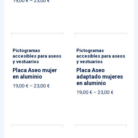
Price
19,00
€
–
23,00
€
range:
range:
9,00 €
19,00 €
through
through
12,50 €
23,00 €
Pictogramas
Pictogramas
accesibles para aseos
accesibles para aseos
y vestuarios
y vestuarios
Placa Aseo mujer
Placa Aseo
en aluminio
adaptado mujeres
en aluminio
Price
19,00
€
–
23,00
€
Price
19,00
€
–
23,00
€
range:
range:
19,00 €
19,00 €
through
through
23,00 €
23,00 €