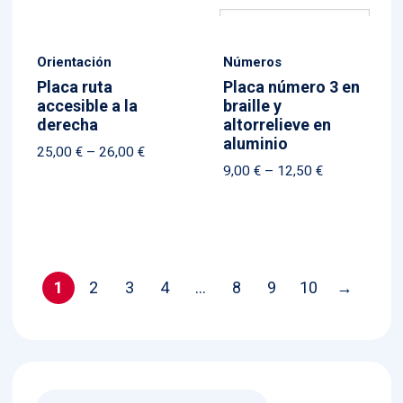
Orientación
Números
Placa ruta
Placa número 3 en
accesible a la
braille y
derecha
altorrelieve en
aluminio
Price
25,00
€
–
26,00
€
Price
9,00
€
–
12,50
€
range:
range:
25,00 €
9,00 €
through
through
26,00 €
12,50 €
1
2
3
4
…
8
9
10
→