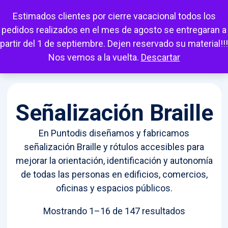
Escuchar
Mi cuenta
Carrito
Favoritos
Estimados clientes por cierre vacacional todos los
pedidos realizados en el mes de agosto se entregaran a
partir del 1 de septiembre. Dejen reservado su material!!!
Nos vemos a la vuelta.
Descartar
Señalización Braille
En Puntodis diseñamos y fabricamos
señalización Braille y rótulos accesibles para
mejorar la orientación, identificación y autonomía
de todas las personas en edificios, comercios,
oficinas y espacios públicos.
Ordenado
Mostrando 1–16 de 147 resultados
por