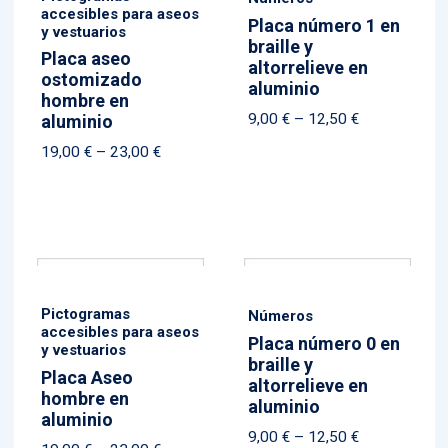
accesibles para aseos
Placa número 1 en
y vestuarios
braille y
Placa aseo
altorrelieve en
ostomizado
aluminio
hombre en
Price
9,00
€
–
12,50
€
aluminio
range:
Price
19,00
€
–
23,00
€
9,00 €
range:
through
19,00 €
12,50 €
through
23,00 €
Pictogramas
Números
accesibles para aseos
Placa número 0 en
y vestuarios
braille y
Placa Aseo
altorrelieve en
hombre en
aluminio
aluminio
Price
9,00
€
–
12,50
€