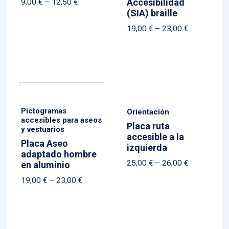
Accesibilidad
Price
9,00
€
–
12,50
€
(SIA) braille
range:
9,00 €
Price
19,00
€
–
23,00
€
through
range:
12,50 €
19,00 €
through
23,00 €
Pictogramas
Orientación
accesibles para aseos
Placa ruta
y vestuarios
accesible a la
Placa Aseo
izquierda
adaptado hombre
Price
25,00
€
–
26,00
€
en aluminio
range:
Price
19,00
€
–
23,00
€
25,00 €
range:
through
19,00 €
26,00 €
through
23,00 €