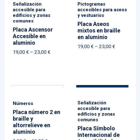
Señalización
Pictogramas
accesible para
accesibles para aseos
edificios y zonas
y vestuarios
comunes
Placa Aseos
Placa Ascensor
mixtos en braille
Accesible en
en aluminio
aluminio
Price
19,00
€
–
23,00
€
Price
19,00
€
–
23,00
€
range:
range:
19,00 €
19,00 €
through
through
23,00 €
23,00 €
Señalización
Números
accesible para
Placa número 2 en
edificios y zonas
braille y
comunes
altorrelieve en
Placa Símbolo
aluminio
Internacional de