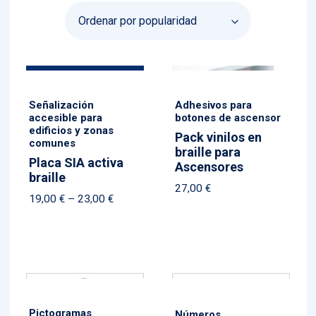
popularida
Señalización
Adhesivos para
accesible para
botones de ascensor
edificios y zonas
Pack vinilos en
comunes
braille para
Placa SIA activa
Ascensores
braille
27,00
€
Price
19,00
€
–
23,00
€
range:
19,00 €
through
23,00 €
Pictogramas
Números