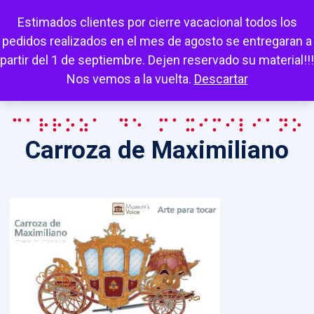
Escuchar
Mi cuenta
Carrito
Favoritos
Estimados clientes por cierre vacacional todos los
pedidos realizados en el mes de agosto se entregaran a
partir del 1 de septiembre. Dejen reservado su material!!!
Nos vemos a la vuelta.
Descartar
Carroza de Maximiliano
Carroza de Maximiliano