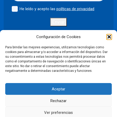
He leído y acepto las
políticas de privacidad
Enviar
Configuración de Cookies
Para brindar las mejores experiencias, utilizamos tecnologías como
Política de privacidad
Aviso legal
cookies para almacenar y/o acceder a información del dispositivo. Dar
su consentimiento a estas tecnologías nos permitirá procesar datos
como el comportamiento de navegación o identificaciones únicas en
Política de cookies
este sitio. No dar o retirar el consentimiento puede afectar
negativamente a determinadas características y funciones.
Condiciones Generales de Venta
Aceptar
Declaración de accesibilidad
Rechazar
©2026 Puntodis. Todos los derechos reservados. Prohibida la
reproducción total o parcial de las imágenes sin autorización.
Ver preferencias