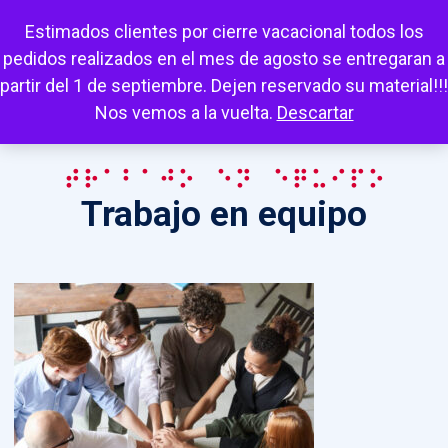
Escuchar
Mi cuenta
Carrito
Favoritos
Estimados clientes por cierre vacacional todos los
pedidos realizados en el mes de agosto se entregaran a
partir del 1 de septiembre. Dejen reservado su material!!!
Nos vemos a la vuelta.
Descartar
Trabajo en equipo
Trabajo en equipo