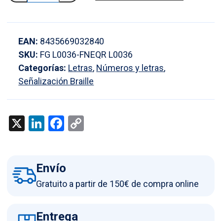
letra
W
en
EAN:
8435669032840
braille
SKU:
FG L0036-FNEQR L0036
y
Categorías:
Letras
,
Números y letras
,
altorrelieve
Señalización Braille
en
aluminio
cantidad
X
LinkedIn
Facebook
Copy
Link
Envío
Gratuito a partir de 150€ de compra online
Entrega