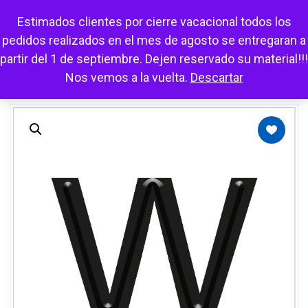
Escuchar
Mi cuenta
Carrito
Favoritos
Estimados clientes por cierre vacacional todos los
pedidos realizados en el mes de agosto se entregaran a
partir del 1 de septiembre. Dejen reservado su material!!!
Nos vemos a la vuelta.
Descartar