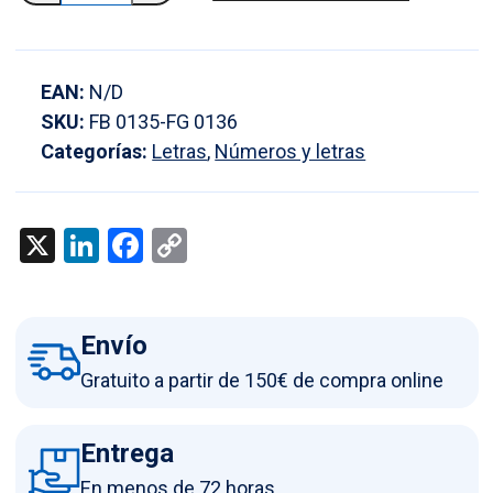
letra
G
en
EAN:
N/D
braille
SKU:
FB 0135-FG 0136
y
Categorías:
Letras
,
Números y letras
altorrelieve
en
aluminio
X
LinkedIn
Facebook
Copy
cantidad
Link
Envío
Gratuito a partir de 150€ de compra online
Entrega
En menos de 72 horas