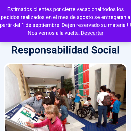
Escuchar
Mi cuenta
Carrito
Favoritos
Estimados clientes por cierre vacacional todos los
pedidos realizados en el mes de agosto se entregaran a
partir del 1 de septiembre. Dejen reservado su material!!!
Nos vemos a la vuelta.
Descartar
Responsabilidad Social