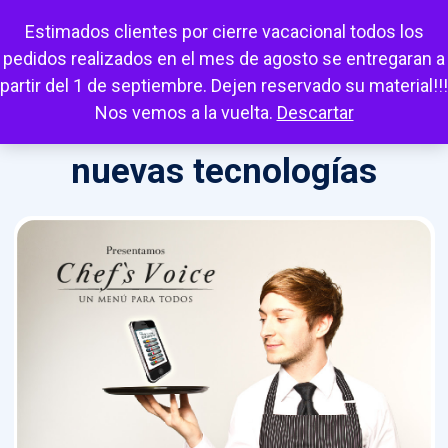
Escuchar
Mi cuenta
Carrito
Favoritos
Estimados clientes por cierre vacacional todos los
pedidos realizados en el mes de agosto se entregaran a
partir del 1 de septiembre. Dejen reservado su material!!!
Nos vemos a la vuelta.
Descartar
nuevas tecnologías