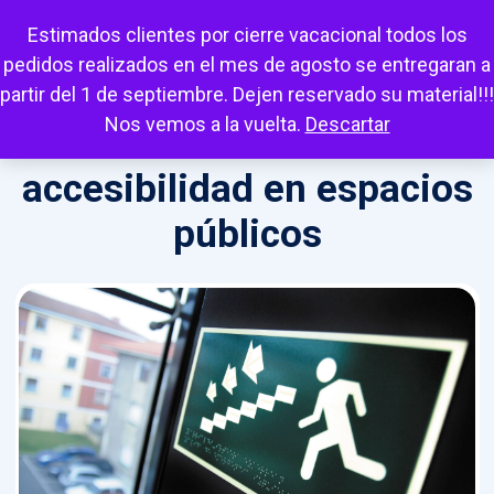
Escuchar
Mi cuenta
Carrito
Favoritos
Estimados clientes por cierre vacacional todos los
pedidos realizados en el mes de agosto se entregaran a
partir del 1 de septiembre. Dejen reservado su material!!!
Nos vemos a la vuelta.
Descartar
accesibilidad en espacios
públicos