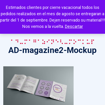
Escuchar
Mi cuenta
Carrito
Favoritos
Estimados clientes por cierre vacacional todos los
pedidos realizados en el mes de agosto se entregaran a
partir del 1 de septiembre. Dejen reservado su material!!!
Nos vemos a la vuelta.
Descartar
AD-magazine2-Mockup
AD-magazine2-Mockup