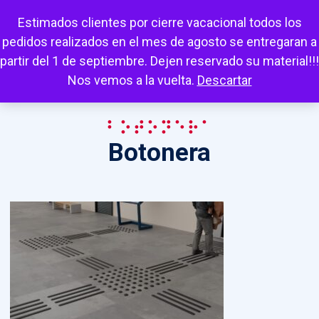
Escuchar
Mi cuenta
Carrito
Favoritos
Estimados clientes por cierre vacacional todos los
pedidos realizados en el mes de agosto se entregaran a
partir del 1 de septiembre. Dejen reservado su material!!!
Nos vemos a la vuelta.
Descartar
Botonera
Botonera