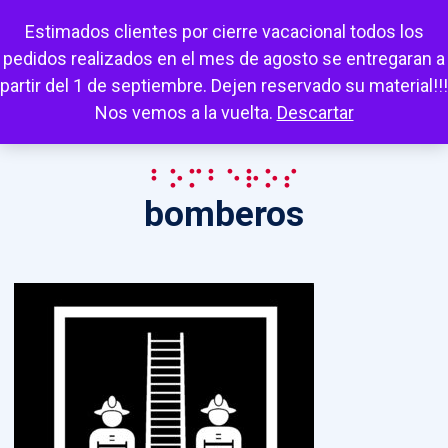
Escuchar
Mi cuenta
Carrito
Favoritos
Estimados clientes por cierre vacacional todos los
pedidos realizados en el mes de agosto se entregaran a
partir del 1 de septiembre. Dejen reservado su material!!!
Nos vemos a la vuelta.
Descartar
bomberos
bomberos