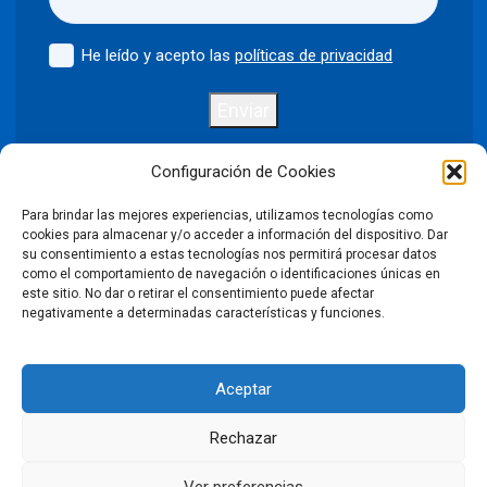
He leído y acepto las
políticas de privacidad
Enviar
Configuración de Cookies
Para brindar las mejores experiencias, utilizamos tecnologías como
Política de privacidad
Aviso legal
cookies para almacenar y/o acceder a información del dispositivo. Dar
su consentimiento a estas tecnologías nos permitirá procesar datos
como el comportamiento de navegación o identificaciones únicas en
Política de cookies
este sitio. No dar o retirar el consentimiento puede afectar
negativamente a determinadas características y funciones.
Condiciones Generales de Venta
Aceptar
Declaración de accesibilidad
Rechazar
©2026 Puntodis. Todos los derechos reservados. Prohibida la
reproducción total o parcial de las imágenes sin autorización.
Ver preferencias