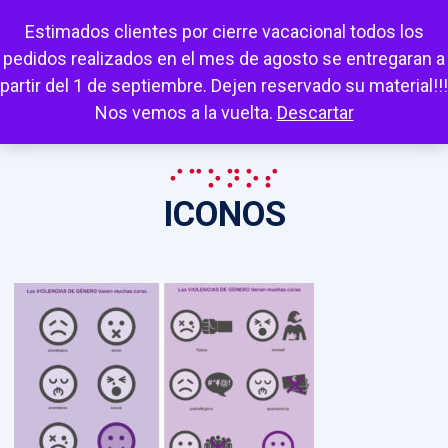
Escuchar
Mi cuenta
Carrito
Favoritos
Estimados clientes por cierre vacacional todos los
pedidos realizados en el mes de agosto se entregaran a
partir del 1 de septiembre. Dejen reservado su material!!!
Nos vemos a la vuelta.
Descartar
ICONOS
ICONOS