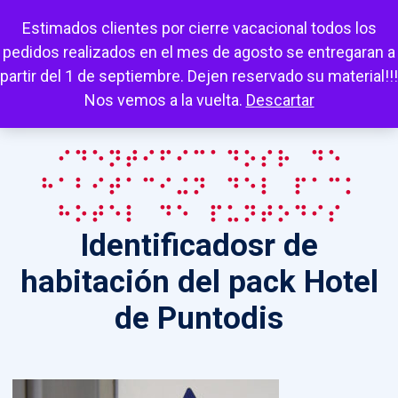
Escuchar
Mi cuenta
Carrito
Favoritos
Estimados clientes por cierre vacacional todos los
pedidos realizados en el mes de agosto se entregaran a
partir del 1 de septiembre. Dejen reservado su material!!!
Nos vemos a la vuelta.
Descartar
Identificadosr de
habitación del pack
Hotel de Puntodis
Identificadosr de
habitación del pack Hotel
de Puntodis