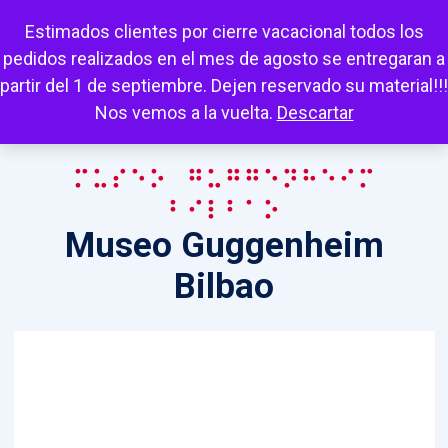
Escuchar
Mi cuenta
Carrito
Favoritos
Estimados clientes por cierre vacacional todos los
pedidos realizados en el mes de agosto se entregaran a
partir del 1 de septiembre. Dejen reservado su material!!!
Nos vemos a la vuelta.
Descartar
Museo Guggenheim
Bilbao
Museo Guggenheim
Bilbao