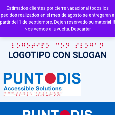
Escuchar
Mi cuenta
Carrito
Favoritos
Estimados clientes por cierre vacacional todos los
pedidos realizados en el mes de agosto se entregaran a
partir del 1 de septiembre. Dejen reservado su material!!!
Nos vemos a la vuelta.
Descartar
LOGOTIPO CON SLOGAN
LOGOTIPO CON SLOGAN