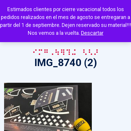
Escuchar
Mi cuenta
Carrito
Favoritos
Estimados clientes por cierre vacacional todos los
pedidos realizados en el mes de agosto se entregaran a
partir del 1 de septiembre. Dejen reservado su material!!!
Nos vemos a la vuelta.
Descartar
IMG_8740 (2)
IMG_8740 (2)